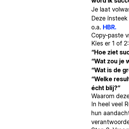
word ik succe
Je laat volwa
Deze insteek
o.a.
HBR.
Copy-paste v
Kies er 1 of 2:
“Hoe ziet su
“Wat zou je 
“Wat is de gr
“Welke result
écht blij?”
Waarom deze 
In heel veel
hun aandacht 
verantwoordel