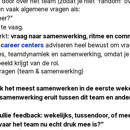
 door over het team (zodat je niet “random” o
len vaak algemene vragen als:
eer?”
te vaag.
rkt:
vraag naar samenwerking, ritme en comm
 career centers
adviseren heel bewust om vrag
ies, teamdynamiek en samenwerking, omdat j
beeld krijgt van de rol.
ragen (team & samenwerking)
ik het meest samenwerken in de eerste wek
 samenwerking eruit tussen dit team en ande
ullie feedback: wekelijks, tussendoor, of me
 waar het team nu echt druk mee is?”