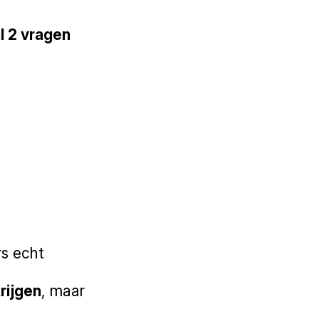
al 2 vragen
rs echt
rijgen
, maar