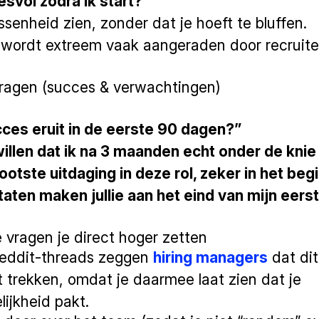
svol zodra ik start?”
ssenheid zien, zonder dat je hoeft te bluffen.
 wordt extreem vaak aangeraden door recruiter
ragen (succes & verwachtingen)
cces eruit in de eerste 90 dagen?”
willen dat ik na 3 maanden echt onder de kni
ootste uitdaging in deze rol, zeker in het beg
aten maken jullie aan het eind van mijn eers
vragen je direct hoger zetten
 Reddit-threads zeggen
hiring managers
dat dit
trekken, omdat je daarmee laat zien dat je
ijkheid pakt.