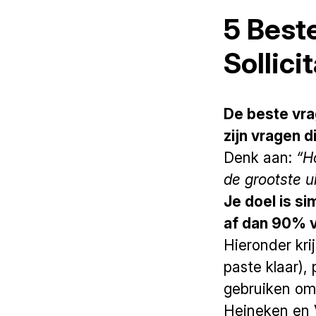
5 Beste
Sollici
De beste vrag
zijn vragen d
Denk aan:
“H
de grootste u
Je doel is si
af dan 90% va
Hieronder kr
paste klaar), 
gebruiken om 
Heineken en 