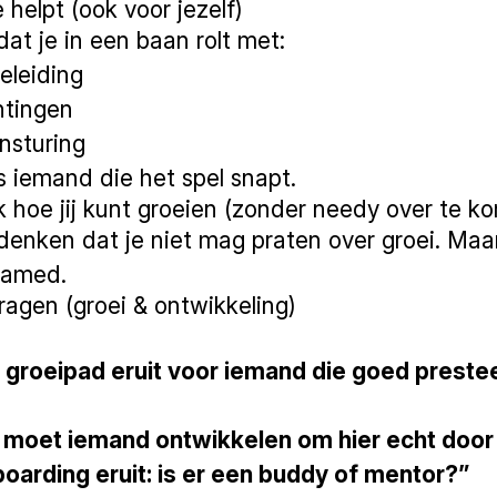
 helpt (ook voor jezelf)
at je in een baan rolt met:
eleiding
htingen
nsturing
ls iemand die het spel snapt.
 hoe jij kunt groeien (zonder needy over te k
 denken dat je niet mag praten over groei. Maar 
ramed.
agen (groei & ontwikkeling)
t groeipad eruit voor iemand die goed prestee
s moet iemand ontwikkelen om hier echt door
oarding eruit: is er een buddy of mentor?”