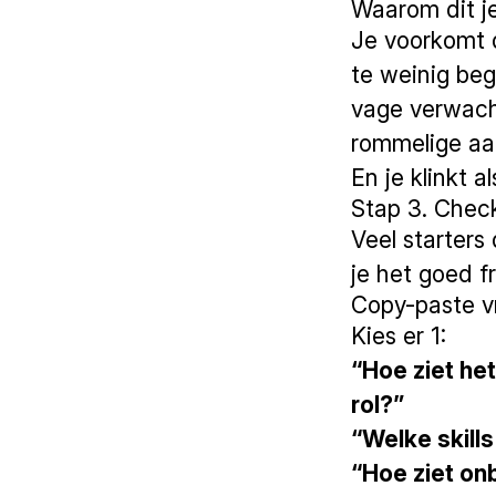
Waarom dit je
Je voorkomt d
te weinig beg
vage verwac
rommelige aa
En je klinkt a
Stap 3. Check
Veel starters
je het goed f
Copy-paste vr
Kies er 1:
“Hoe ziet he
rol?”
“Welke skill
“Hoe ziet onb