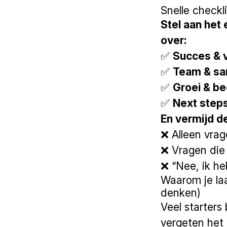
Snelle checkl
Stel aan het 
over:
✅
Succes & 
✅
Team & s
✅
Groei & be
✅
Next step
En vermijd d
❌ Alleen vrag
❌ Vragen die 
❌ “Nee, ik he
Waarom je laa
denken)
Veel starters
vergeten het