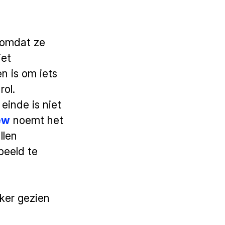
n omdat ze
iet
n is om iets
rol.
 einde is niet
ew
noemt het
llen
beeld te
aker gezien