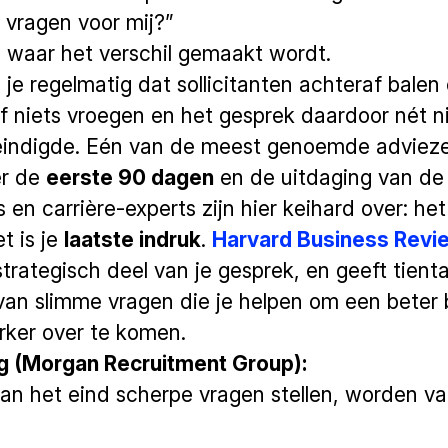
g vragen voor mij?”
s waar het verschil gemaakt wordt.
 je regelmatig dat sollicitanten achteraf bale
of niets vroegen en het gesprek daardoor nét n
eindigde. Eén van de meest genoemde advieze
er de
eerste 90 dagen
en de uitdaging van de 
 en carrière-experts zijn hier keihard over: het
t is je
laatste indruk
.
Harvard Business Revi
 strategisch deel van je gesprek, en geeft tienta
an slimme vragen die je helpen om een beter 
erker over te komen.
g (Morgan Recruitment Group):
aan het eind scherpe vragen stellen, worden v