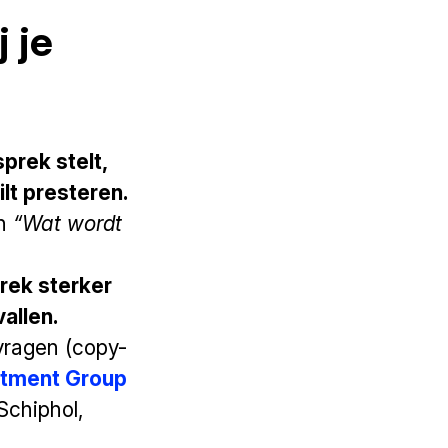
 je
prek stelt,
ilt presteren.
n
“Wat wordt
prek sterker
allen.
vragen (copy-
itment Group
Schiphol,