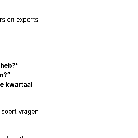
s en experts,
e heb?”
in?”
te kwartaal
 soort vragen