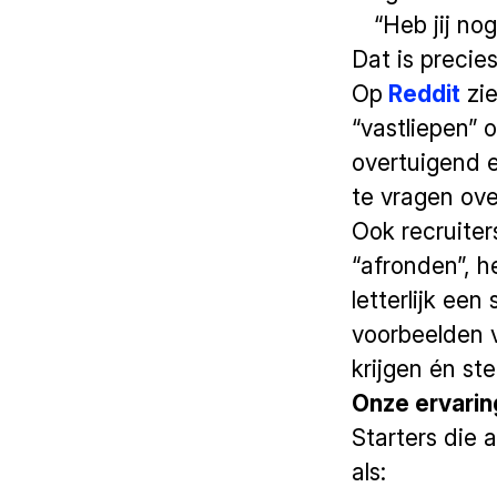
“Heb jij no
Dat is precie
Op
Reddit
zie
“vastliepen” 
overtuigend 
te vragen ov
Ook recruiters
“afronden”, he
letterlijk een
voorbeelden v
krijgen én st
Onze ervarin
Starters die 
als: