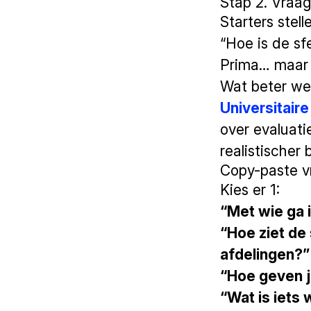
Stap 2. Vraag
Starters stel
“Hoe is de sf
Prima… maar 
Wat beter we
Universitaire
over evaluat
realistischer 
Copy-paste v
Kies er 1:
“Met wie ga 
“Hoe ziet de
afdelingen?”
“Hoe geven j
“Wat is iets