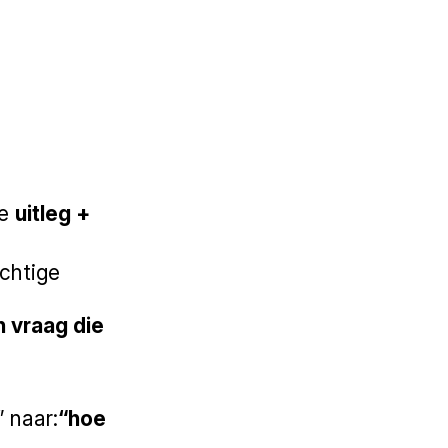
je
uitleg +
achtige
n vraag die
 naar:
“hoe