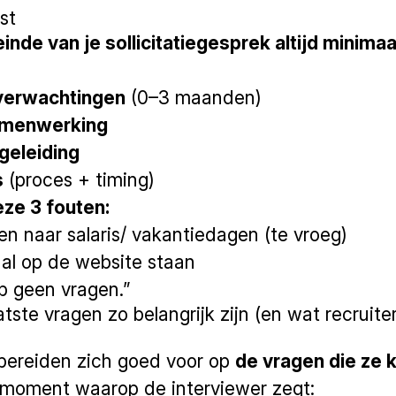
ist
einde van je sollicitatiegesprek altijd minima
verwachtingen
(0–3 maanden)
amenwerking
geleiding
s
(proces + timing)
eze 3 fouten:
en naar salaris/ vakantiedagen (te vroeg)
al op de website staan
b geen vragen.”
tste vragen zo belangrijk zijn (en wat recruite
 bereiden zich goed voor op
de vragen die ze k
 moment waarop de interviewer zegt: