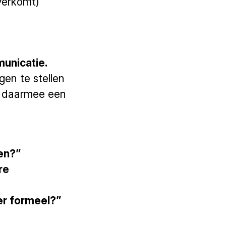
verkomt)
unicatie.
en te stellen
e daarmee een
en?”
re
er formeel?”