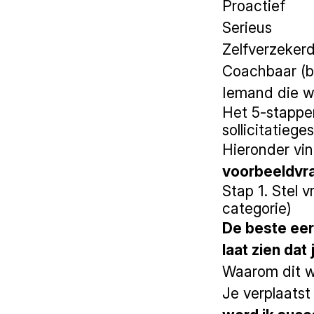
Proactief
Serieus
Zelfverzeker
Coachbaar (be
Iemand die wi
Het 5-stappen
sollicitatiege
Hieronder vin
voorbeeldvr
Stap 1. Stel 
categorie)
De beste eer
laat zien dat
Waarom dit w
Je verplaatst