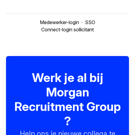
Medewerker-login
·
SSO
Connect-login sollicitant
Werk je al bij
Morgan
Recruitment Group
?
Help ons je nieuwe collega te