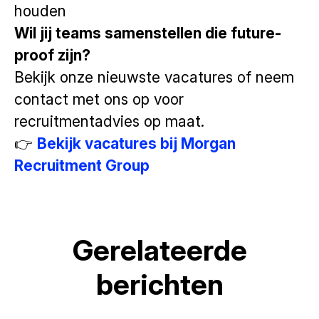
houden
Wil jij teams samenstellen die future-
proof zijn?
Bekijk onze nieuwste vacatures of neem
contact met ons op voor
recruitmentadvies op maat.
👉
Bekijk vacatures bij Morgan
Recruitment Group
Gerelateerde
Wat zijn de meest gevraagde
berichten
Startsalaris HBO 2026: Wat je
vaardigheden voor junior
Hittegolf op kantoor? Dit trek je
kunt verwachten als starter
functies? (Gids 2026)
aan (en dit vooral niet)