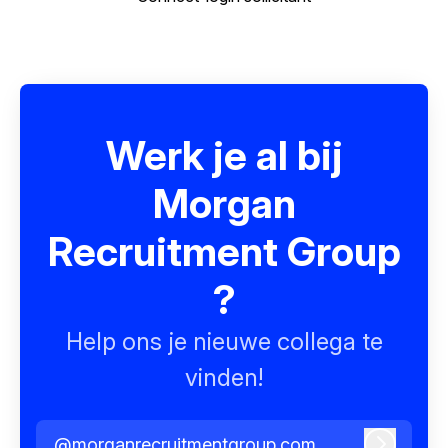
Werk je al bij
Morgan
Recruitment Group
?
Help ons je nieuwe collega te
vinden!
@morganrecruitmentgroup.com