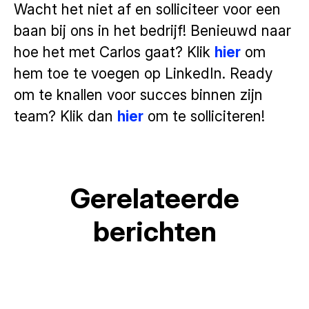
Wacht het niet af en solliciteer voor een
baan bij ons in het bedrijf! Benieuwd naar
hoe het met Carlos gaat? Klik
hier
om
hem toe te voegen op LinkedIn. Ready
om te knallen voor succes binnen zijn
team? Klik dan
hier
om te solliciteren!
Gerelateerde
Wat zijn de meest gevraagde
berichten
Startsalaris HBO 2026: Wat je
vaardigheden voor junior
Hittegolf op kantoor? Dit trek je
kunt verwachten als starter
functies? (Gids 2026)
aan (en dit vooral niet)