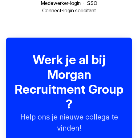
Medewerker-login
·
SSO
Connect-login sollicitant
Werk je al bij
Morgan
Recruitment Group
?
Help ons je nieuwe collega te
vinden!